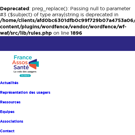
Deprecated
: preg_replace(): Passing null to parameter
#3 ($subject) of type array|string is deprecated in
/home/clients/afd0bc6301dfb0c99f729b07a4753a06
content/plugins/wordfence/vendor/wordfence/wf-
waf/src/lib/rules.php
1896
on line
Actualités
Représentation des usagers
Ressources
Equipes
Associations
Contact