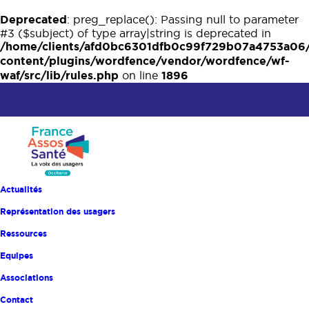
Deprecated
: preg_replace(): Passing null to parameter
#3 ($subject) of type array|string is deprecated in
/home/clients/afd0bc6301dfb0c99f729b07a4753a06
content/plugins/wordfence/vendor/wordfence/wf-
waf/src/lib/rules.php
1896
on line
Actualités
Représentation des usagers
Ressources
Equipes
Associations
Contact