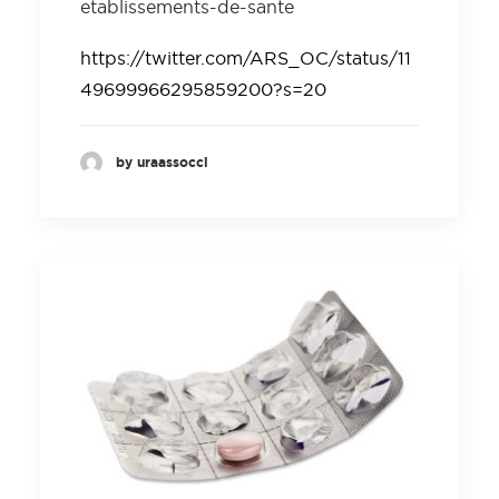
etablissements-de-sante
https://twitter.com/ARS_OC/status/11
49699966295859200?s=20
by uraassocci