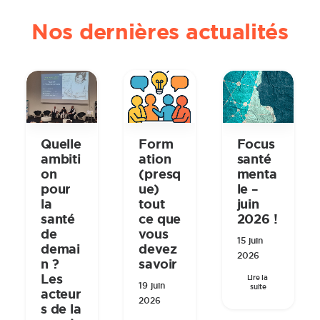
Nos dernières actualités
Quelle
Form
Focus
ambiti
ation
santé
on
(presq
menta
pour
ue)
le –
la
tout
juin
santé
ce que
2026 !
de
vous
15 juin
demai
devez
2026
n ?
savoir
Les
Lire la 
19 juin
suite
acteur
2026
s de la