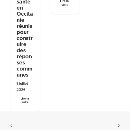
santé
Lire la 
suite
en
Occita
nie
réunis
pour
constr
uire
des
répon
ses
comm
unes
1 juillet
2026
Lire la 
suite