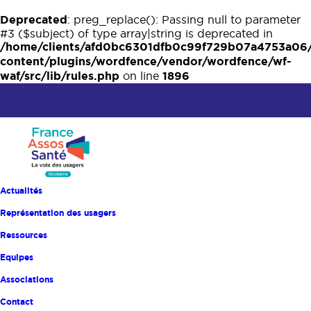
Deprecated
: preg_replace(): Passing null to parameter
#3 ($subject) of type array|string is deprecated in
/home/clients/afd0bc6301dfb0c99f729b07a4753a06
content/plugins/wordfence/vendor/wordfence/wf-
waf/src/lib/rules.php
1896
on line
Actualités
Représentation des usagers
Ressources
Equipes
Associations
Contact