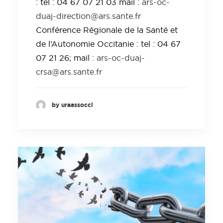
: tel : 04 67 07 21 03 mail :
ars-oc-
duaj-direction@ars.sante.fr
Conférence Régionale de la Santé et
de l’Autonomie Occitanie : tel : 04 67
07 21 26; mail :
ars-oc-duaj-
crsa@ars.sante.fr
by uraassocci