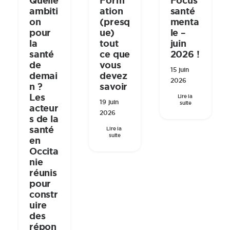
Quelle
Form
Focus
ambiti
ation
santé
on
(presq
menta
pour
ue)
le –
la
tout
juin
santé
ce que
2026 !
de
vous
15 juin
demai
devez
2026
n ?
savoir
Les
Lire la 
19 juin
suite
acteur
2026
s de la
santé
Lire la 
suite
en
Occita
nie
réunis
pour
constr
uire
des
répon