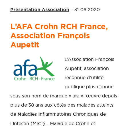
Présentation Association
– 31 06 2020
L’AFA Crohn RCH France,
Association François
Aupetit
L’Association François
Aupetit, association
reconnue d’utilité
publique plus connue
sous son nom de marque « afa », œuvre depuis
plus de 38 ans aux côtés des malades atteints
M
I
C
de
aladies
nflammatoires
hroniques de
I
l’
ntestin (MICI) – Maladie de Crohn et