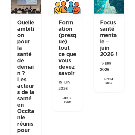
Quelle
Form
Focus
ambiti
ation
santé
on
(presq
menta
pour
ue)
le –
la
tout
juin
santé
ce que
2026 !
de
vous
15 juin
demai
devez
2026
n ?
savoir
Les
Lire la 
19 juin
suite
acteur
2026
s de la
santé
Lire la 
suite
en
Occita
nie
réunis
pour