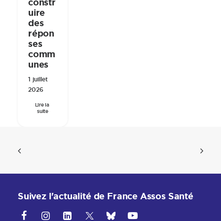
constr
uire
des
répon
ses
comm
unes
1 juillet
2026
Lire la 
suite
Suivez l'actualité de France Assos Santé