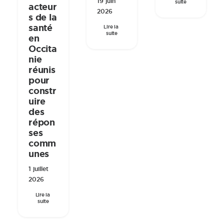
19 juin
suite
acteur
2026
s de la
santé
Lire la 
suite
en
Occita
nie
réunis
pour
constr
uire
des
répon
ses
comm
unes
1 juillet
2026
Lire la 
suite