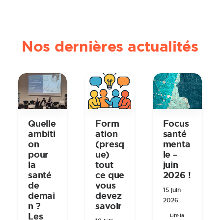
Nos dernières actualités
Quelle
Form
Focus
ambiti
ation
santé
on
(presq
menta
pour
ue)
le –
la
tout
juin
santé
ce que
2026 !
de
vous
15 juin
demai
devez
2026
n ?
savoir
Les
Lire la 