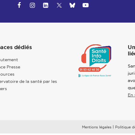
aces dédiés
Un
lié
rutement
San
ce Presse
jur
sources
avo
rvatoire de la santé par les
que
ers
En 
|
Mentions légales
Politique d