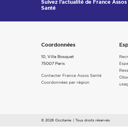
Suivez l'actualité de France Assos
Santé
Coordonnées
Esp
10, Villa Bosquet
Rec
75007 Paris
Espa
Res
Contacter France Assos Santé
Obse
Coordonnées par région
usag
© 2026 Occitanie. | Tous droits réservés.