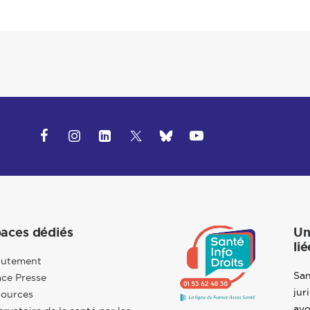
aces dédiés
Un
lié
rutement
San
ce Presse
jur
sources
avo