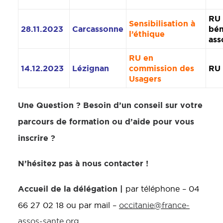
RU 
Sensibilisation à
28.11.2023
Carcassonne
bén
l’éthique
ass
RU en
14.12.2023
Lézignan
commission des
RU
Usagers
Une Question ?
Besoin d’un conseil sur votre
parcours de formation ou d’aide pour vous
inscrire ?
N’hésitez pas à nous contacter !
Accueil de la délégation |
par téléphone – 04
66 27 02 18 ou par mail –
occitanie@france-
assos-sante.org