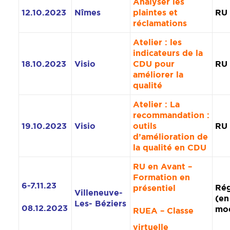
Analyser les
12.10.2023
Nîmes
plaintes et
RU
réclamations
Atelier : les
indicateurs de la
18.10.2023
Visio
CDU pour
RU
améliorer la
qualité
Atelier : La
recommandation :
19.10.2023
Visio
outils
RU
d’amélioration de
la qualité en CDU
RU en Avant –
Formation en
6-7.11.23
Rég
présentiel
Villeneuve-
(en
Les- Béziers
08.12.2023
mod
RUEA – Classe
virtuelle