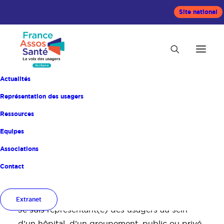
Site national
Actualités
Représentation des usagers
Défendre et
Ressources
Equipes
promouvoir l’accès
Associations
aux soins
Contact
7 AOÛT 2026
BY
|
Extranet
Je suis représentant(e) des usagers au sein
d’un hôpital, d’un groupement, public ou privé,