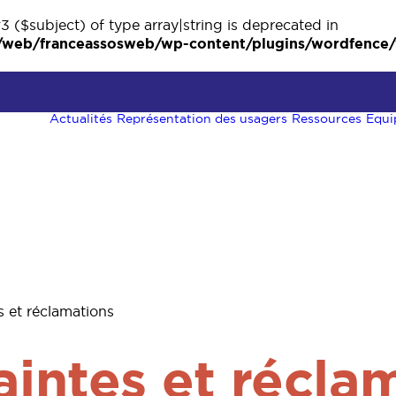
3 ($subject) of type array|string is deprecated in
eb/franceassosweb/wp-content/plugins/wordfence/ve
Actualités
Représentation des usagers
Ressources
Equi
s et réclamations
aintes et récla