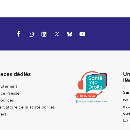
aces dédiés
Un
lié
rutement
San
ce Presse
jur
sources
avo
rvatoire de la santé par les
que
ers
En 