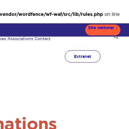
ndor/wordfence/wf-waf/src/lib/rules.php
on line
Site national
pes
Associations
Contact
Extranet
mations